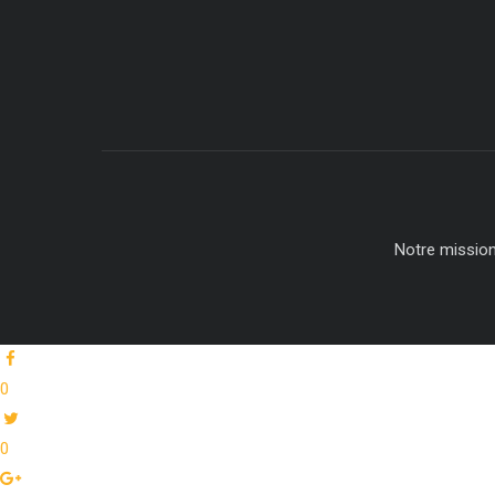
Notre missio
0
0