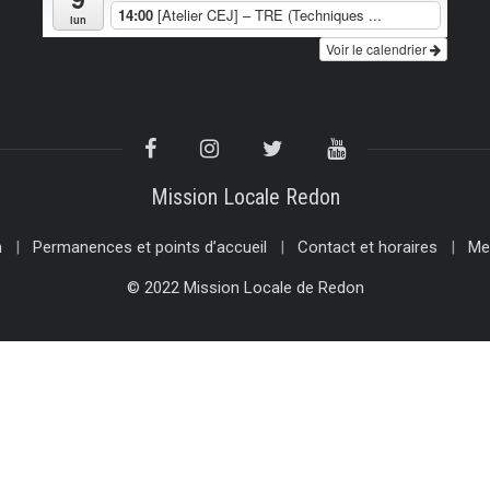
14:00
[Atelier CEJ] – TRE (Techniques ...
lun
Voir le calendrier
Mission Locale Redon
n
Permanences et points d’accueil
Contact et horaires
Me
© 2022 Mission Locale de Redon