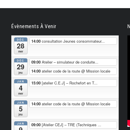
Évènements À Venir
N
DÉC
14:00
consultation Jeunes consommateur...
28
mer
DÉC
09:00
Atelier – simulateur de conduite...
29
14:00
atelier code de la route
@ Mission locale
jeu
JAN
15:00
[atelier C.E.J] – Rochefort en T...
4
mer
JAN
14:00
atelier code de la route
@ Mission locale
5
jeu
JAN
09:00
[Atelier CEJ] – TRE (Techniques ...
9