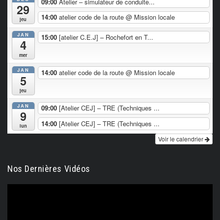
09:00
Atelier – simulateur de conduite...
29
14:00
atelier code de la route
@ Mission locale
jeu
JAN
15:00
[atelier C.E.J] – Rochefort en T...
4
mer
JAN
14:00
atelier code de la route
@ Mission locale
5
jeu
JAN
09:00
[Atelier CEJ] – TRE (Techniques ...
9
14:00
[Atelier CEJ] – TRE (Techniques ...
lun
Voir le calendrier
Nos Dernières Vidéos