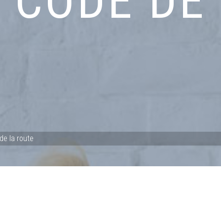
R
CODE DE
de la route