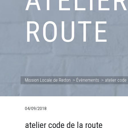
ATELIE
ROUTE
Mission Locale de Redon
Évènements
atelier code 
>
>
04/09/2018
atelier code de la route