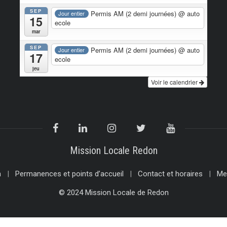
SEP
Permis AM (2 demi journées)
@ auto
Jour entier
15
ecole
mar
SEP
Permis AM (2 demi journées)
@ auto
Jour entier
17
ecole
jeu
Voir le calendrier
Mission Locale Redon
n
Permanences et points d’accueil
Contact et horaires
Me
© 2024 Mission Locale de Redon