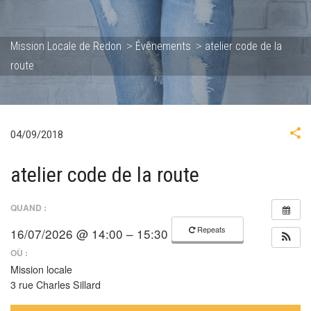
Mission Locale de Redon
Évènements
atelier code de la
>
>
route
04/09/2018
atelier code de la route
QUAND :
Repeats
16/07/2026 @ 14:00 – 15:30
OÙ :
Mission locale
3 rue Charles Sillard