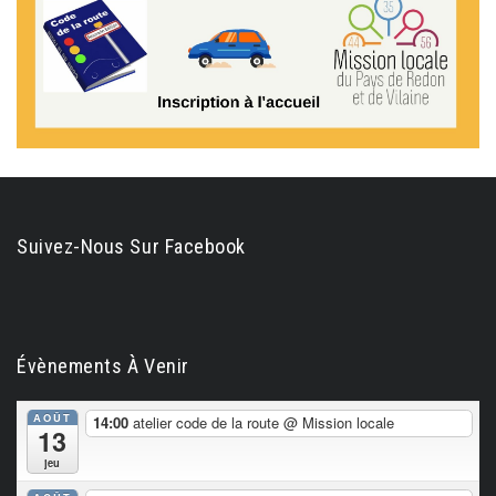
Suivez-Nous Sur Facebook
Évènements À Venir
AOÛT
14:00
atelier code de la route
@ Mission locale
13
jeu