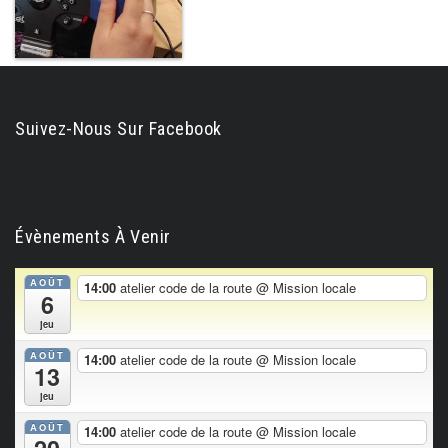
Suivez-Nous Sur Facebook
Évènements À Venir
AOÛT
14:00
atelier code de la route
@ Mission locale
6
jeu
AOÛT
14:00
atelier code de la route
@ Mission locale
13
jeu
AOÛT
14:00
atelier code de la route
@ Mission locale