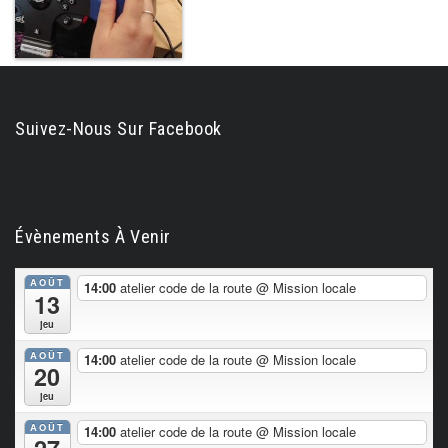
Suivez-Nous Sur Facebook
Évènements À Venir
AOÛT
14:00
atelier code de la route
@ Mission locale
13
jeu
AOÛT
14:00
atelier code de la route
@ Mission locale
20
jeu
AOÛT
14:00
atelier code de la route
@ Mission locale