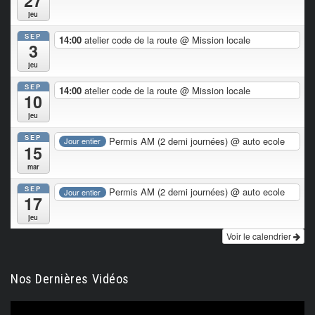
27
jeu
SEP
14:00
atelier code de la route
@ Mission locale
3
jeu
SEP
14:00
atelier code de la route
@ Mission locale
10
jeu
SEP
Permis AM (2 demi journées)
@ auto ecole
Jour entier
15
mar
SEP
Permis AM (2 demi journées)
@ auto ecole
Jour entier
17
jeu
Voir le calendrier
Nos Dernières Vidéos